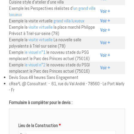
Cuisine style d'atelier d'une villa
Exemple les Perspectives réalistes d'
un grand villa
Voir +
luxueux
Exemple la visite virtuelle
grand villa luxueux
Voir +
Exemple la
visite virtuelle
la place marché Philippe
Voir +
Prévost à Triel-sur-seine (78)
Exemple la
visite virtuelle
La nouvelle salle
Voir +
polyvalente à Triel-sur-seine (78)
Exemple
le visuel n°1
le nouveau stade du PSG
Voir +
remplacant le Parc des Princes actuel (75016)
Exemple
le visuel n°2
le nouveau stade du PSGl
Voir +
remplacant le Parc des Princes actuel (75016)
Devis Sous 48 heures Sans Engagement
cRea²L @ Consultant - 61, rue du Val André - 78560 - Le Port Marly
- Fr
Formulaire à compléter pour le devis :
Lieu de la Construction
*