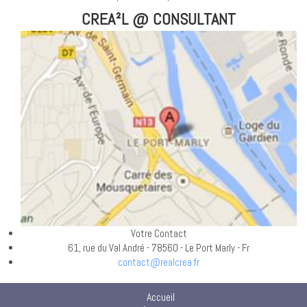
CREA²L @ CONSULTANT
Votre Contact
61, rue du Val André - 78560 - Le Port Marly - Fr
contact@realcrea.fr
Accueil