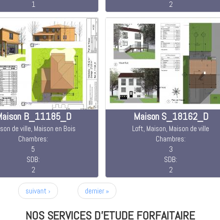
1
2
Maison B_11185_D
Maison S_18162_D
son de ville, Maison en Bois
Loft, Maison, Maison de ville
Chambres:
Chambres:
5
3
SDB:
SDB:
2
2
suivant ›
dernier »
NOS SERVICES D'ETUDE FORFAITAIRE