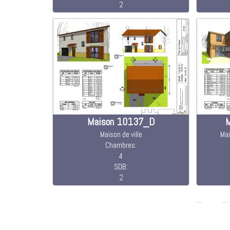
2
Maison 10137_D
Maison de ville
Mai
Chambres:
4
SDB:
2
PAGES
…
…