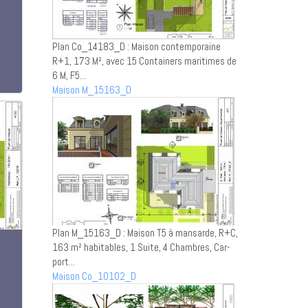
Plan Co_14183_D : Maison contemporaine
R+1, 173 M², avec 15 Containers maritimes de
6 M, F5...
Maison M_15163_D
Plan M_15163_D : Maison T5 à mansarde, R+C,
163 m² habitables, 1 Suite, 4 Chambres, Car-
port...
Maison Co_10102_D