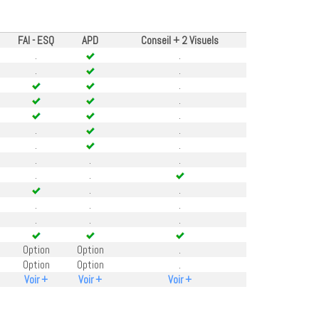
FAI - ESQ
APD
Conseil + 2 Visuels
.
.
.
.
.
.
.
.
.
.
.
.
.
.
.
.
.
.
.
.
.
.
.
.
Option
Option
.
Option
Option
.
Voir +
Voir +
Voir +