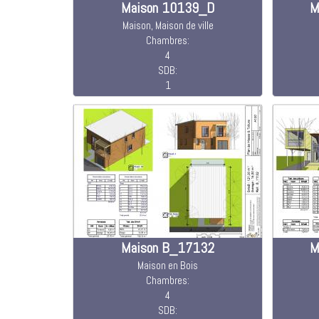
Maison 10139_D
M
Maison, Maison de ville
Chambres:
4
SDB:
1
Maison B_17132
M
Maison en Bois
Chambres:
4
SDB: