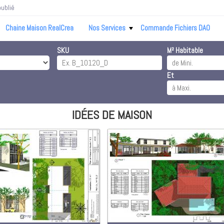
ublié
Chaine Maison RealCrea
Nos Services
Commande Fichiers DAO
SKU
M² Habitable
Et
IDÉES DE MAISON