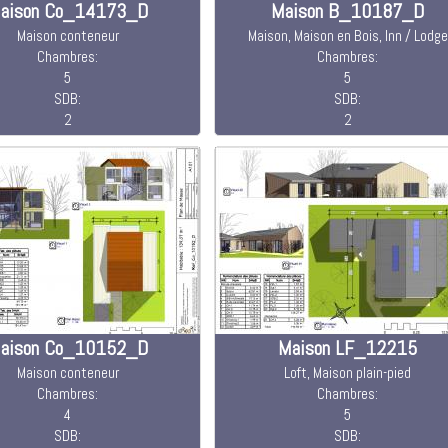
aison Co_14173_D
Maison B_10187_D
Maison conteneur
Maison, Maison en Bois, Inn / Lodge
Chambres:
Chambres:
5
5
SDB:
SDB:
2
2
aison Co_10152_D
Maison LF_12215
Maison conteneur
Loft, Maison plain-pied
Chambres:
Chambres:
4
5
SDB:
SDB: