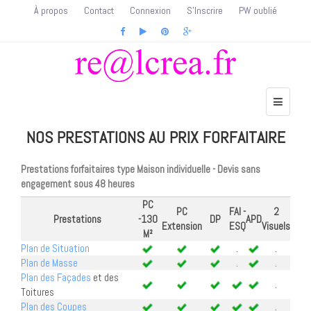
À propos
Contact
Connexion
S'Inscrire
PW oublié
NOS PRESTATIONS AU PRIX FORFAITAIRE
Prestations forfaitaires type Maison individuelle - Devis sans
engagement sous 48 heures
PC
PC
FAI -
2
Prestations
-130
DP
APD
Extension
ESQ
Visuels
M²
Plan de Situation
.
.
Plan de Masse
.
.
Plan des Façades
et des
.
Toitures
Plan des Coupes
.