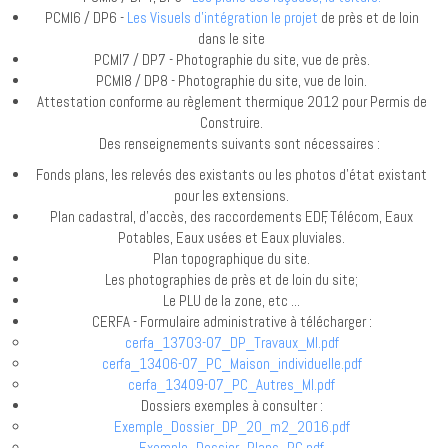
PCMI6 / DP6 -
Les Visuels d'intégration le projet
de près et de loin
dans le site
PCMI7 / DP7 - Photographie du site, vue de près.
PCMI8 / DP8 - Photographie du site, vue de loin.
Attestation conforme au règlement thermique 2012 pour Permis de
Construire.
Des renseignements suivants sont nécessaires :
Fonds plans, les relevés des existants ou les photos d'état existant
pour les extensions.
Plan cadastral, d'accès, des raccordements EDF, Télécom, Eaux
Potables, Eaux usées et Eaux pluviales.
Plan topographique du site.
Les photographies de près et de loin du site;
Le PLU de la zone, etc ...
CERFA - Formulaire administrative à télécharger :
cerfa_13703-07_DP_Travaux_MI.pdf
cerfa_13406-07_PC_Maison_individuelle.pdf
cerfa_13409-07_PC_Autres_MI.pdf
Dossiers exemples à consulter :
Exemple_Dossier_DP_20_m2_2016.pdf
Exemple_Dossier_Plans_PC.pdf