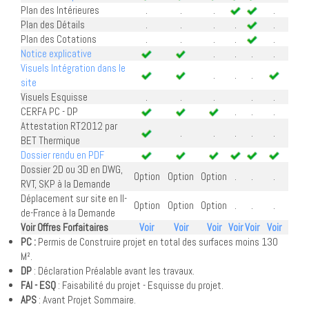
Plan des Intérieures
.
.
.
.
Plan des Détails
.
.
.
.
.
Plan des Cotations
.
.
.
.
.
Notice explicative
.
.
.
.
Visuels Intégration dans le
.
.
.
site
Visuels Esquisse
.
.
.
.
.
CERFA PC - DP
.
.
.
Attestation RT2012 par
.
.
.
.
.
BET Thermique
Dossier rendu en PDF
Dossier 2D ou 3D en DWG,
Option
Option
Option
.
.
.
RVT, SKP à la Demande
Déplacement sur site en Il-
Option
Option
Option
.
.
.
de-France à la Demande
Voir Offres Forfaitaires
Voir
Voir
Voir
Voir
Voir
Voir
PC :
Permis de Construire projet en total des surfaces moins 130
M².
DP
: Déclaration Préalable avant les travaux.
FAI - ESQ
: Faisabilité du projet - Esquisse du projet.
APS
: Avant Projet Sommaire.