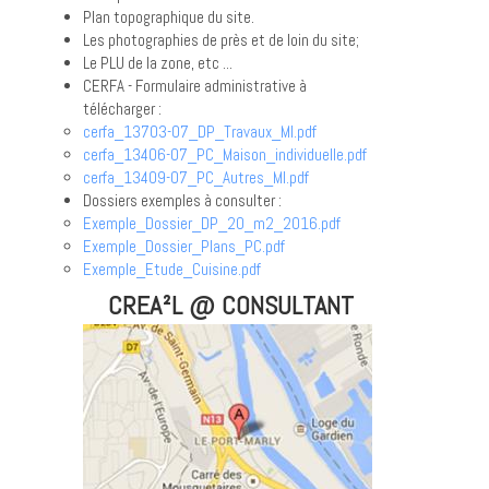
Plan topographique du site.
Les photographies de près et de loin du site;
Le PLU de la zone, etc ...
CERFA - Formulaire administrative à
télécharger :
cerfa_13703-07_DP_Travaux_MI.pdf
cerfa_13406-07_PC_Maison_individuelle.pdf
cerfa_13409-07_PC_Autres_MI.pdf
Dossiers exemples à consulter :
Exemple_Dossier_DP_20_m2_2016.pdf
Exemple_Dossier_Plans_PC.pdf
Exemple_Etude_Cuisine.pdf
CREA²L @ CONSULTANT