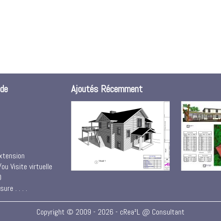
ude
Ajoutés Récemment
xtension
ou Visite virtuelle
O
re . . . .
Copyright © 2009 - 2026 - cRea²L @ Consultant