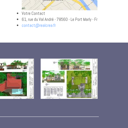
Votre Contact
61, rue du Val André - 78560 - Le Port Marly - Fr
contact@realcrea.fr