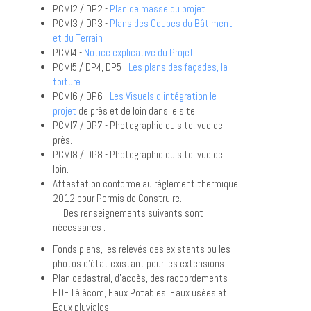
PCMI2 / DP2 -
Plan de masse du projet.
PCMI3 / DP3 -
Plans des Coupes du Bâtiment
et du Terrain
PCMI4 -
Notice explicative du Projet
PCMI5 / DP4, DP5 -
Les plans des façades, la
toiture.
PCMI6 / DP6 -
Les Visuels d'intégration le
projet
de près et de loin dans le site
PCMI7 / DP7 - Photographie du site, vue de
près.
PCMI8 / DP8 - Photographie du site, vue de
loin.
Attestation conforme au règlement thermique
2012 pour Permis de Construire.
Des renseignements suivants sont
nécessaires :
Fonds plans, les relevés des existants ou les
photos d'état existant pour les extensions.
Plan cadastral, d'accès, des raccordements
EDF, Télécom, Eaux Potables, Eaux usées et
Eaux pluviales.