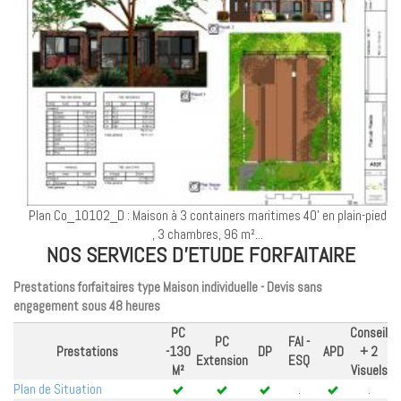
Plan Co_10102_D : Maison à 3 containers maritimes 40' en plain-pied
, 3 chambres, 96 m²...
NOS SERVICES D'ETUDE FORFAITAIRE
Prestations forfaitaires type Maison individuelle - Devis sans
engagement sous 48 heures
PC
Conseil
PC
FAI -
Prestations
-130
DP
APD
+ 2
Extension
ESQ
M²
Visuels
Plan de Situation
.
.