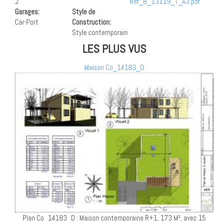
2
Ref_B_13119_T_A3.pdf
Garages:
Style de
Car-Port
Construction:
Style contemporain
LES PLUS VUS
Maison Co_14183_D
Plan Co_14183_D : Maison contemporaine R+1, 173 M², avec 15