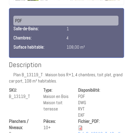
PDF
Salle-de-Bains:
1
Chambres:
4
Surface habitable:
108,00 m²
Description
Plan B_13119_T : Maison bois R+1, 4 chambres, toit plat, grand
car-port, 108 m² habitables.
SKU:
Type:
Disponibilité:
B_13119_T
Maison en Bois
PDF
Maison toit
DWG
terrasse
RVT
DXF
Planchers /
Pièces:
Fichier_PDF:
Niveaux:
10+