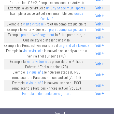
Petit collectif R+2, Complexe des locaux d'Activité
Exemple la visite virtuelle
un City Stade multi-sports
Voir +
Exemple la visite virtuelle un ensemble des
locaux
Voir +
d'activité
Exemple la
visite virtuelle
Projet un complexe judiciaire
Voir +
Exemple la visite virtuelle
un projet complexe judiciaire
Voir +
Exemple
projet d'Aménagement
la Suite parentale, la
Voir +
Cuisine style d'atelier d'une villa
Exemple les Perspectives réalistes d'
un grand villa luxueux
Voir +
Exemple la
visite virtuelle
la nouvelle salle polyvalente à
Voir +
venir à Triel-sur-seine (78)
Exemple la
visite virtuelle
La place Marché Philippe
Voir +
Prévost à Triel-sur-seine (78)
Exemple
le visuel n°1
le nouveau stade du PSG
Voir +
remplacant le Parc des Princes actuel (75016)
Exemple
le visuel n°2
le nouveau stade du PSGl
Voir +
remplacant le Parc des Princes actuel (75016)
Formulaire demande devis gratuit
Voir +
Accueil