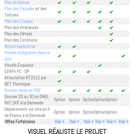
Plan de Masse
.
.
Plan des Façades
et des
.
Toitures
Plan des Coupes
.
Plan des Intérieures
.
.
.
.
Plan des Détails
.
.
.
.
.
Plan des Cotations
.
.
.
.
.
Notice explicative
.
.
.
.
Visuels Intégration dans le
.
.
.
site
Visuels Esquisse
.
.
.
.
.
CERFA PC - DP
.
.
.
Attestation RT2012 par
.
.
.
.
.
BET Thermique
Dossier rendu en PDF
Dossier 2D ou 3D en DWG,
Option
Option
Option
Option
Option
.
RVT, SKP à la Demande
Déplacement sur site en Il-
Option
Option
Option
Option
Option
.
de-France à la Demande
Offres Forfaitaires
Voir +
Voir +
Voir +
Voir +
Voir +
Voir +
VISUEL RÉALISTE LE PROJET