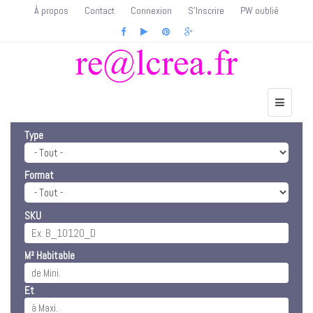
À propos
Contact
Connexion
S'Inscrire
PW oublié
Type
Format
SKU
M² Habitable
Et